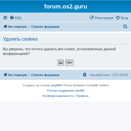
forum.os2.guru
FAQ
Регистрация
Вход
П
На главную
Список форумов
о
Удалить cookies
и
с
Вы уверены, что хотите удалить все cookie, установленные данной
конференцией?
к
На главную
Список форумов
Часовой пояс:
UTC+03:00
Создано на основе
phpBB
® Forum Software © phpBB Limited
Русская поддержка phpBB
Конфиденциальность
|
Правила