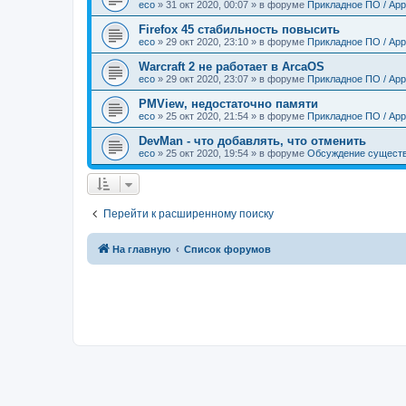
eco
»
31 окт 2020, 00:07
» в форуме
Прикладное ПО / Appl
Firefox 45 стабильность повысить
eco
»
29 окт 2020, 23:10
» в форуме
Прикладное ПО / Appl
Warcraft 2 не работает в ArcaOS
eco
»
29 окт 2020, 23:07
» в форуме
Прикладное ПО / Appl
PMView, недостаточно памяти
eco
»
25 окт 2020, 21:54
» в форуме
Прикладное ПО / Appl
DevMan - что добавлять, что отменить
eco
»
25 окт 2020, 19:54
» в форуме
Обсуждение существ
Перейти к расширенному поиску
На главную
Список форумов