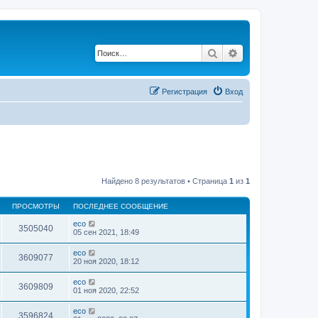
Поиск
Расширенный по
Регистрация
Вход
Найдено 8 результатов • Страница
1
из
1
ПРОСМОТРЫ
ПОСЛЕДНЕЕ СООБЩЕНИЕ
eco
3505040
05 сен 2021, 18:49
eco
3609077
20 ноя 2020, 18:12
eco
3609809
01 ноя 2020, 22:52
eco
3596824