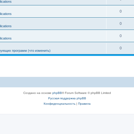
ications
0
ications
0
ications
0
ications
0
ующих программ (что изменить)
Создано на основе
phpBB
® Forum Software © phpBB Limited
Русская поддержка phpBB
Конфиденциальность
|
Правила