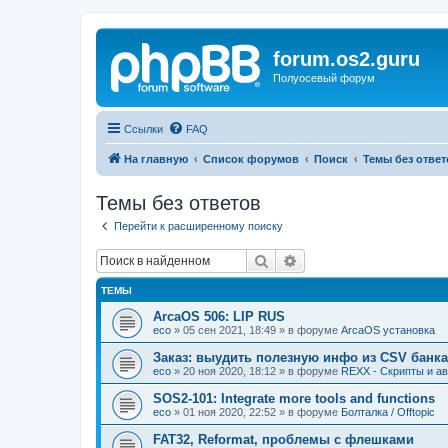
forum.os2.guru
Полуосевый форум
Ссылки
FAQ
На главную
Список форумов
Поиск
Темы без ответ
Темы без ответов
Перейти к расширенному поиску
Поиск
Расширенный поиск
ТЕМЫ
ArcaOS 506: LIP RUS
eco
»
05 сен 2021, 18:49
» в форуме
ArcaOS установка
Заказ: выудить полезную инфо из CSV банка
eco
»
20 ноя 2020, 18:12
» в форуме
REXX - Скрипты и авт
SOS2-101: Integrate more tools and functions
eco
»
01 ноя 2020, 22:52
» в форуме
Болталка / Offtopic
FAT32, Reformat, проблемы с флешками