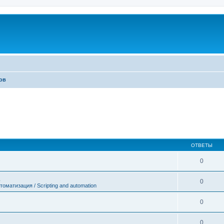
ов
ОТВЕТЫ
0
0
оматизация / Scripting and automation
0
0