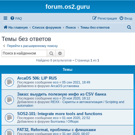
forum.os2.guru
FAQ
Регистрация
Вход
П
На главную
Список форумов
Поиск
Темы без ответов
о
Темы без ответов
и
Перейти к расширенному поиску
с
Поиск
Расширенный поиск
к
Найдено 8 результатов • Страница
1
из
1
Темы
ArcaOS 506: LIP RUS
Последнее сообщение
eco
«
05 сен 2021, 18:49
Добавлено в форуме
ArcaOS установка
Заказ: выудить полезную инфо из CSV банка
Последнее сообщение
eco
«
20 ноя 2020, 18:12
Добавлено в форуме
REXX - Скрипты и автоматизация / Scripting and
automation
SOS2-101: Integrate more tools and functions
Последнее сообщение
eco
«
01 ноя 2020, 22:52
Добавлено в форуме
Болталка / Offtopic
FAT32, Reformat, проблемы с флешками
Последнее сообщение
eco
«
31 окт 2020, 00:07