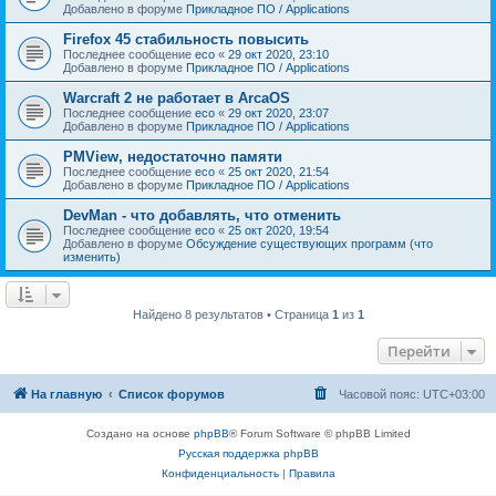
Добавлено в форуме
Прикладное ПО / Applications
Firefox 45 стабильность повысить
Последнее сообщение
eco
«
29 окт 2020, 23:10
Добавлено в форуме
Прикладное ПО / Applications
Warcraft 2 не работает в ArcaOS
Последнее сообщение
eco
«
29 окт 2020, 23:07
Добавлено в форуме
Прикладное ПО / Applications
PMView, недостаточно памяти
Последнее сообщение
eco
«
25 окт 2020, 21:54
Добавлено в форуме
Прикладное ПО / Applications
DevMan - что добавлять, что отменить
Последнее сообщение
eco
«
25 окт 2020, 19:54
Добавлено в форуме
Обсуждение существующих программ (что
изменить)
Найдено 8 результатов • Страница
1
из
1
Перейти
На главную
Список форумов
Часовой пояс:
UTC+03:00
Создано на основе
phpBB
® Forum Software © phpBB Limited
Русская поддержка phpBB
Конфиденциальность
|
Правила