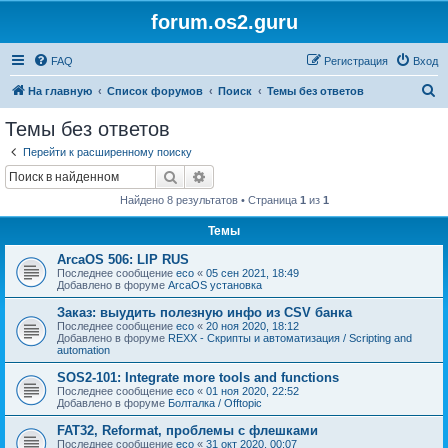
forum.os2.guru
FAQ
Регистрация
Вход
П
На главную
Список форумов
Поиск
Темы без ответов
о
Темы без ответов
и
Перейти к расширенному поиску
с
Поиск
Расширенный поиск
к
Найдено 8 результатов • Страница
1
из
1
Темы
ArcaOS 506: LIP RUS
Последнее сообщение
eco
«
05 сен 2021, 18:49
Добавлено в форуме
ArcaOS установка
Заказ: выудить полезную инфо из CSV банка
Последнее сообщение
eco
«
20 ноя 2020, 18:12
Добавлено в форуме
REXX - Скрипты и автоматизация / Scripting and
automation
SOS2-101: Integrate more tools and functions
Последнее сообщение
eco
«
01 ноя 2020, 22:52
Добавлено в форуме
Болталка / Offtopic
FAT32, Reformat, проблемы с флешками
Последнее сообщение
eco
«
31 окт 2020, 00:07