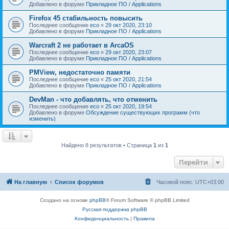
Добавлено в форуме
Прикладное ПО / Applications
Firefox 45 стабильность повысить
Последнее сообщение
eco
«
29 окт 2020, 23:10
Добавлено в форуме
Прикладное ПО / Applications
Warcraft 2 не работает в ArcaOS
Последнее сообщение
eco
«
29 окт 2020, 23:07
Добавлено в форуме
Прикладное ПО / Applications
PMView, недостаточно памяти
Последнее сообщение
eco
«
25 окт 2020, 21:54
Добавлено в форуме
Прикладное ПО / Applications
DevMan - что добавлять, что отменить
Последнее сообщение
eco
«
25 окт 2020, 19:54
Добавлено в форуме
Обсуждение существующих программ (что
изменить)
Найдено 8 результатов • Страница
1
из
1
Перейти
На главную
Список форумов
Часовой пояс:
UTC+03:00
Создано на основе
phpBB
® Forum Software © phpBB Limited
Русская поддержка phpBB
Конфиденциальность
|
Правила