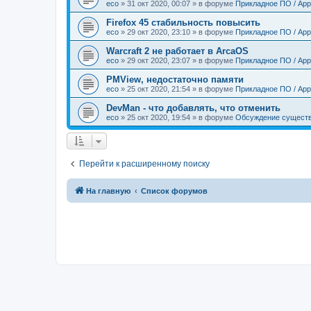
eco
»
31 окт 2020, 00:07
» в форуме
Прикладное ПО / Appl
Firefox 45 стабильность повысить
eco
»
29 окт 2020, 23:10
» в форуме
Прикладное ПО / Appl
Warcraft 2 не работает в ArcaOS
eco
»
29 окт 2020, 23:07
» в форуме
Прикладное ПО / Appl
PMView, недостаточно памяти
eco
»
25 окт 2020, 21:54
» в форуме
Прикладное ПО / Appl
DevMan - что добавлять, что отменить
eco
»
25 окт 2020, 19:54
» в форуме
Обсуждение существ
Перейти к расширенному поиску
На главную
Список форумов