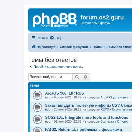
forum.os2.guru
Полуосевый форум
Ссылки
FAQ
На главную
Список форумов
Поиск
Темы без ответ
Темы без ответов
Перейти к расширенному поиску
Поиск
Расширенный поиск
ТЕМЫ
ArcaOS 506: LIP RUS
eco
»
05 сен 2021, 18:49
» в форуме
ArcaOS установка
Заказ: выудить полезную инфо из CSV банка
eco
»
20 ноя 2020, 18:12
» в форуме
REXX - Скрипты и авт
SOS2-101: Integrate more tools and functions
eco
»
01 ноя 2020, 22:52
» в форуме
Болталка / Offtopic
FAT32, Reformat, проблемы с флешками