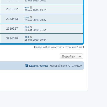
31 окт 2020, 00:07
eco
2181352
29 окт 2020, 23:10
eco
2233543
29 окт 2020, 23:07
eco
2619527
25 окт 2020, 21:54
eco
3924070
25 окт 2020, 19:54
Найдено 8 результатов • Страница
1
из
1
Перейти
Удалить cookies
Часовой пояс:
UTC+03:00