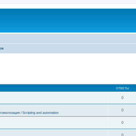
ов
ОТВЕТЫ
0
0
оматизация / Scripting and automation
0
0