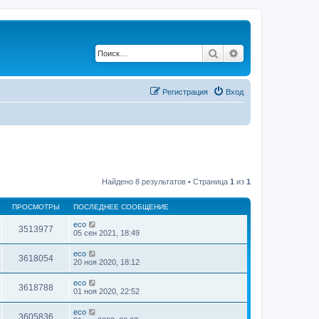
Поиск
Расширенный по
Регистрация
Вход
Найдено 8 результатов • Страница
1
из
1
ПРОСМОТРЫ
ПОСЛЕДНЕЕ СООБЩЕНИЕ
eco
3513977
05 сен 2021, 18:49
eco
3618054
20 ноя 2020, 18:12
eco
3618788
01 ноя 2020, 22:52
eco
3605836