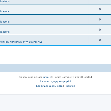
ications
0
ications
0
ications
0
ications
0
ующих программ (что изменить)
Создано на основе
phpBB
® Forum Software © phpBB Limited
Русская поддержка phpBB
Конфиденциальность
|
Правила