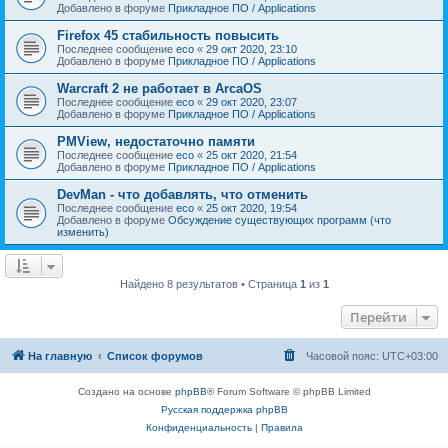
Добавлено в форуме
Прикладное ПО / Applications
Firefox 45 стабильность повысить
Последнее сообщение
eco
«
29 окт 2020, 23:10
Добавлено в форуме
Прикладное ПО / Applications
Warcraft 2 не работает в ArcaOS
Последнее сообщение
eco
«
29 окт 2020, 23:07
Добавлено в форуме
Прикладное ПО / Applications
PMView, недостаточно памяти
Последнее сообщение
eco
«
25 окт 2020, 21:54
Добавлено в форуме
Прикладное ПО / Applications
DevMan - что добавлять, что отменить
Последнее сообщение
eco
«
25 окт 2020, 19:54
Добавлено в форуме
Обсуждение существующих программ (что
изменить)
Найдено 8 результатов • Страница
1
из
1
Перейти
На главную
Список форумов
Часовой пояс:
UTC+03:00
Создано на основе
phpBB
® Forum Software © phpBB Limited
Русская поддержка phpBB
Конфиденциальность
|
Правила