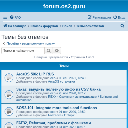
forum.os2.guru
FAQ
Регистрация
Вход
П
На главную
Список форумов
Поиск
Темы без ответов
о
Темы без ответов
и
Перейти к расширенному поиску
с
Поиск
Расширенный поиск
к
Найдено 8 результатов • Страница
1
из
1
Темы
ArcaOS 506: LIP RUS
Последнее сообщение
eco
«
05 сен 2021, 18:49
Добавлено в форуме
ArcaOS установка
Заказ: выудить полезную инфо из CSV банка
Последнее сообщение
eco
«
20 ноя 2020, 18:12
Добавлено в форуме
REXX - Скрипты и автоматизация / Scripting and
automation
SOS2-101: Integrate more tools and functions
Последнее сообщение
eco
«
01 ноя 2020, 22:52
Добавлено в форуме
Болталка / Offtopic
FAT32, Reformat, проблемы с флешками
Последнее сообщение
eco
«
31 окт 2020, 00:07