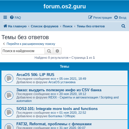
forum.os2.guru
FAQ
Регистрация
Вход
П
На главную
Список форумов
Поиск
Темы без ответов
о
Темы без ответов
и
Перейти к расширенному поиску
с
Поиск
Расширенный поиск
к
Найдено 8 результатов • Страница
1
из
1
Темы
ArcaOS 506: LIP RUS
Последнее сообщение
eco
«
05 сен 2021, 18:49
Добавлено в форуме
ArcaOS установка
Заказ: выудить полезную инфо из CSV банка
Последнее сообщение
eco
«
20 ноя 2020, 18:12
Добавлено в форуме
REXX - Скрипты и автоматизация / Scripting and
automation
SOS2-101: Integrate more tools and functions
Последнее сообщение
eco
«
01 ноя 2020, 22:52
Добавлено в форуме
Болталка / Offtopic
FAT32, Reformat, проблемы с флешками
Последнее сообщение
eco
«
31 окт 2020, 00:07