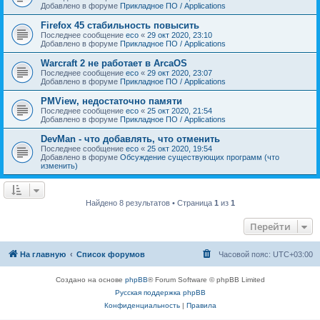
Добавлено в форуме
Прикладное ПО / Applications
Firefox 45 стабильность повысить
Последнее сообщение
eco
«
29 окт 2020, 23:10
Добавлено в форуме
Прикладное ПО / Applications
Warcraft 2 не работает в ArcaOS
Последнее сообщение
eco
«
29 окт 2020, 23:07
Добавлено в форуме
Прикладное ПО / Applications
PMView, недостаточно памяти
Последнее сообщение
eco
«
25 окт 2020, 21:54
Добавлено в форуме
Прикладное ПО / Applications
DevMan - что добавлять, что отменить
Последнее сообщение
eco
«
25 окт 2020, 19:54
Добавлено в форуме
Обсуждение существующих программ (что
изменить)
Найдено 8 результатов • Страница
1
из
1
Перейти
На главную
Список форумов
Часовой пояс:
UTC+03:00
Создано на основе
phpBB
® Forum Software © phpBB Limited
Русская поддержка phpBB
Конфиденциальность
|
Правила