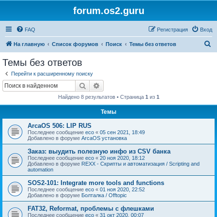
forum.os2.guru
FAQ
Регистрация
Вход
П
На главную
Список форумов
Поиск
Темы без ответов
о
Темы без ответов
и
Перейти к расширенному поиску
с
Поиск
Расширенный поиск
к
Найдено 8 результатов • Страница
1
из
1
Темы
ArcaOS 506: LIP RUS
Последнее сообщение
eco
«
05 сен 2021, 18:49
Добавлено в форуме
ArcaOS установка
Заказ: выудить полезную инфо из CSV банка
Последнее сообщение
eco
«
20 ноя 2020, 18:12
Добавлено в форуме
REXX - Скрипты и автоматизация / Scripting and
automation
SOS2-101: Integrate more tools and functions
Последнее сообщение
eco
«
01 ноя 2020, 22:52
Добавлено в форуме
Болталка / Offtopic
FAT32, Reformat, проблемы с флешками
Последнее сообщение
eco
«
31 окт 2020, 00:07