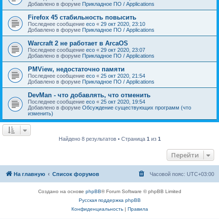
Добавлено в форуме
Прикладное ПО / Applications
Firefox 45 стабильность повысить
Последнее сообщение
eco
«
29 окт 2020, 23:10
Добавлено в форуме
Прикладное ПО / Applications
Warcraft 2 не работает в ArcaOS
Последнее сообщение
eco
«
29 окт 2020, 23:07
Добавлено в форуме
Прикладное ПО / Applications
PMView, недостаточно памяти
Последнее сообщение
eco
«
25 окт 2020, 21:54
Добавлено в форуме
Прикладное ПО / Applications
DevMan - что добавлять, что отменить
Последнее сообщение
eco
«
25 окт 2020, 19:54
Добавлено в форуме
Обсуждение существующих программ (что
изменить)
Найдено 8 результатов • Страница
1
из
1
Перейти
На главную
Список форумов
Часовой пояс:
UTC+03:00
Создано на основе
phpBB
® Forum Software © phpBB Limited
Русская поддержка phpBB
Конфиденциальность
|
Правила