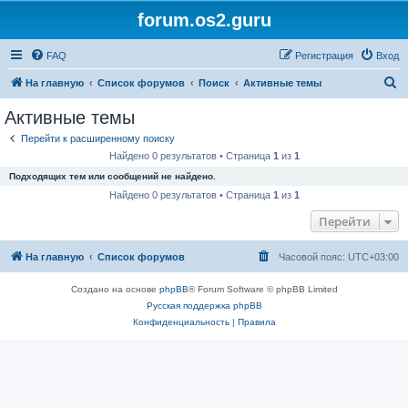
forum.os2.guru
FAQ
Регистрация
Вход
П
На главную
Список форумов
Поиск
Активные темы
о
Активные темы
и
Перейти к расширенному поиску
с
Найдено 0 результатов • Страница
1
из
1
к
Подходящих тем или сообщений не найдено.
Найдено 0 результатов • Страница
1
из
1
Перейти
На главную
Список форумов
Часовой пояс:
UTC+03:00
Создано на основе
phpBB
® Forum Software © phpBB Limited
Русская поддержка phpBB
Конфиденциальность
|
Правила