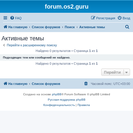
forum.os2.guru
FAQ
Регистрация
Вход
П
На главную
Список форумов
Поиск
Активные темы
о
Активные темы
и
Перейти к расширенному поиску
с
Найдено 0 результатов • Страница
1
из
1
к
Подходящих тем или сообщений не найдено.
Найдено 0 результатов • Страница
1
из
1
Перейти
На главную
Список форумов
Часовой пояс:
UTC+03:00
Создано на основе
phpBB
® Forum Software © phpBB Limited
Русская поддержка phpBB
Конфиденциальность
|
Правила