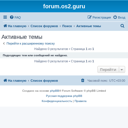
forum.os2.guru
FAQ
Регистрация
Вход
П
На главную
Список форумов
Поиск
Активные темы
о
Активные темы
и
Перейти к расширенному поиску
с
Найдено 0 результатов • Страница
1
из
1
к
Подходящих тем или сообщений не найдено.
Найдено 0 результатов • Страница
1
из
1
Перейти
На главную
Список форумов
Часовой пояс:
UTC+03:00
Создано на основе
phpBB
® Forum Software © phpBB Limited
Русская поддержка phpBB
Конфиденциальность
|
Правила