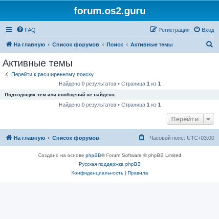
forum.os2.guru
FAQ
Регистрация
Вход
П
На главную
Список форумов
Поиск
Активные темы
о
Активные темы
и
Перейти к расширенному поиску
с
Найдено 0 результатов • Страница
1
из
1
к
Подходящих тем или сообщений не найдено.
Найдено 0 результатов • Страница
1
из
1
Перейти
На главную
Список форумов
Часовой пояс:
UTC+03:00
Создано на основе
phpBB
® Forum Software © phpBB Limited
Русская поддержка phpBB
Конфиденциальность
|
Правила