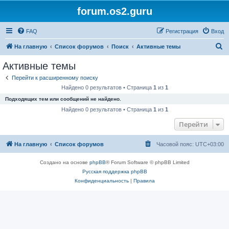
forum.os2.guru
FAQ
Регистрация
Вход
П
На главную
Список форумов
Поиск
Активные темы
о
Активные темы
и
Перейти к расширенному поиску
с
Найдено 0 результатов • Страница
1
из
1
к
Подходящих тем или сообщений не найдено.
Найдено 0 результатов • Страница
1
из
1
Перейти
На главную
Список форумов
Часовой пояс:
UTC+03:00
Создано на основе
phpBB
® Forum Software © phpBB Limited
Русская поддержка phpBB
Конфиденциальность
|
Правила