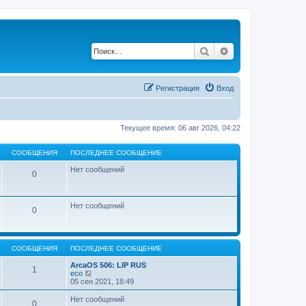
Поиск
Расширенный по
Регистрация
Вход
Текущее время: 06 авг 2026, 04:22
СООБЩЕНИЯ
ПОСЛЕДНЕЕ СООБЩЕНИЕ
Нет сообщений
0
Нет сообщений
0
СООБЩЕНИЯ
ПОСЛЕДНЕЕ СООБЩЕНИЕ
ArcaOS 506: LIP RUS
1
П
eco
е
05 сен 2021, 18:49
р
е
Нет сообщений
0
й