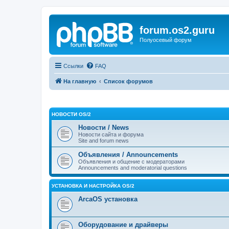
forum.os2.guru
Полуосевый форум
Ссылки
FAQ
На главную
Список форумов
НОВОСТИ OS/2
Новости / News
Новости сайта и форума
Site and forum news
Объявления / Announcements
Объявления и общение с модераторами
Announcements and moderatorial questions
УСТАНОВКА И НАСТРОЙКА OS/2
ArcaOS установка
Оборудование и драйверы