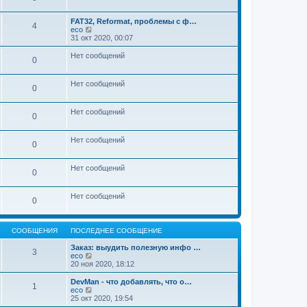
т
и
FAT32, Reformat, проблемы с ф…
к
4
П
eco
п
е
31 окт 2020, 00:07
о
р
с
е
Нет сообщений
л
0
й
е
т
д
и
н
Нет сообщений
к
0
е
п
м
о
у
с
Нет сообщений
с
0
л
о
е
о
д
б
Нет сообщений
0
н
щ
е
е
м
н
Нет сообщений
у
0
и
с
ю
о
о
Нет сообщений
0
б
щ
е
н
СООБЩЕНИЯ
ПОСЛЕДНЕЕ СООБЩЕНИЕ
и
ю
Заказ: выудить полезную инфо …
3
П
eco
е
20 ноя 2020, 18:12
р
е
DevMan - что добавлять, что о…
1
й
П
eco
т
е
25 окт 2020, 19:54
и
р