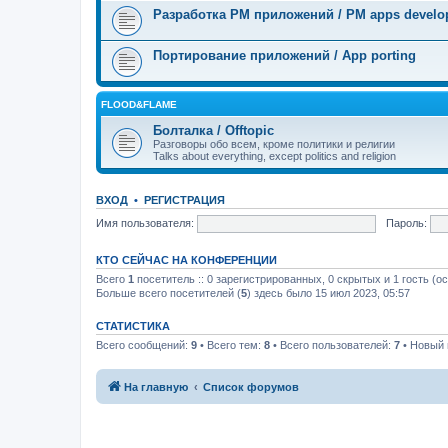
Разработка PM приложений / PM apps devel
Портирование приложений / App porting
FLOOD&FLAME
Болталка / Offtopic
Разговоры обо всем, кроме политики и религии
Talks about everything, except politics and religion
ВХОД
•
РЕГИСТРАЦИЯ
Имя пользователя:
Пароль:
КТО СЕЙЧАС НА КОНФЕРЕНЦИИ
Всего
1
посетитель :: 0 зарегистрированных, 0 скрытых и 1 гость (о
Больше всего посетителей (
5
) здесь было 15 июл 2023, 05:57
СТАТИСТИКА
Всего сообщений:
9
• Всего тем:
8
• Всего пользователей:
7
• Новый 
На главную
Список форумов