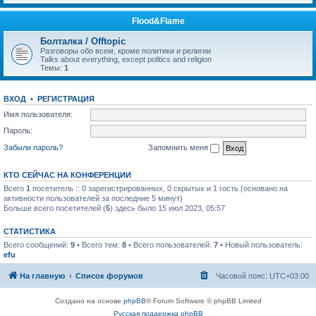
Flood&Flame
Болталка / Offtopic
Разговоры обо всем, кроме политики и религии
Talks about everything, except politics and religion
Темы:
1
ВХОД
•
РЕГИСТРАЦИЯ
Имя пользователя:
Пароль:
Забыли пароль?
Запомнить меня
КТО СЕЙЧАС НА КОНФЕРЕНЦИИ
Всего
1
посетитель :: 0 зарегистрированных, 0 скрытых и 1 гость (основано на
активности пользователей за последние 5 минут)
Больше всего посетителей (
5
) здесь было 15 июл 2023, 05:57
СТАТИСТИКА
Всего сообщений:
9
• Всего тем:
8
• Всего пользователей:
7
• Новый пользователь:
efu
На главную
Список форумов
Часовой пояс:
UTC+03:00
Создано на основе
phpBB
® Forum Software © phpBB Limited
Русская поддержка phpBB