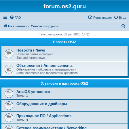
forum.os2.guru
FAQ
Регистрация
Вход
П
На главную
Список форумов
о
Текущее время: 08 авг 2026, 14:21
и
Новости OS/2
с
Новости / News
к
Новости сайта и форума
Site and forum news
Объявления / Announcements
Объявления и общение с модераторами
Announcements and moderatorial questions
Установка и настройка OS/2
ArcaOS установка
Темы:
1
Оборудование и драйверы
Прикладное ПО / Applications
Темы:
4
Сетевое взаимодействие / Networking