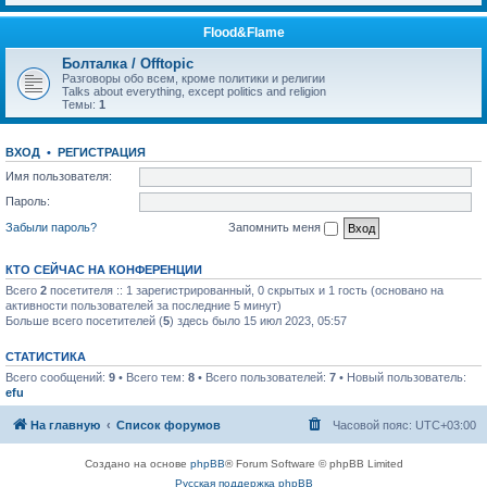
Flood&Flame
Болталка / Offtopic
Разговоры обо всем, кроме политики и религии
Talks about everything, except politics and religion
Темы:
1
ВХОД
•
РЕГИСТРАЦИЯ
Имя пользователя:
Пароль:
Забыли пароль?
Запомнить меня
КТО СЕЙЧАС НА КОНФЕРЕНЦИИ
Всего
2
посетителя :: 1 зарегистрированный, 0 скрытых и 1 гость (основано на
активности пользователей за последние 5 минут)
Больше всего посетителей (
5
) здесь было 15 июл 2023, 05:57
СТАТИСТИКА
Всего сообщений:
9
• Всего тем:
8
• Всего пользователей:
7
• Новый пользователь:
efu
На главную
Список форумов
Часовой пояс:
UTC+03:00
Создано на основе
phpBB
® Forum Software © phpBB Limited
Русская поддержка phpBB