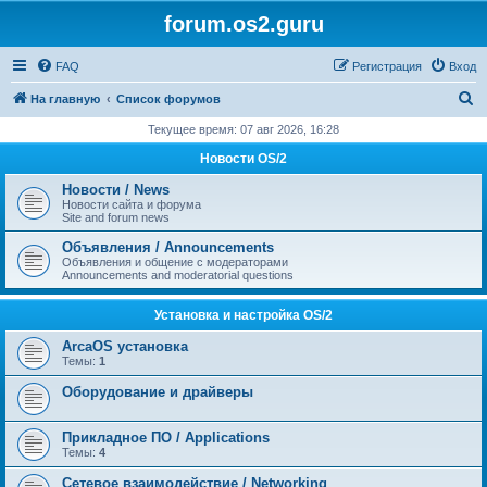
forum.os2.guru
FAQ
Регистрация
Вход
П
На главную
Список форумов
о
Текущее время: 07 авг 2026, 16:28
и
Новости OS/2
с
Новости / News
к
Новости сайта и форума
Site and forum news
Объявления / Announcements
Объявления и общение с модераторами
Announcements and moderatorial questions
Установка и настройка OS/2
ArcaOS установка
Темы:
1
Оборудование и драйверы
Прикладное ПО / Applications
Темы:
4
Сетевое взаимодействие / Networking