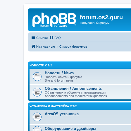
forum.os2.guru
Полуосевый форум
Ссылки
FAQ
На главную
Список форумов
НОВОСТИ OS/2
Новости / News
Новости сайта и форума
Site and forum news
Объявления / Announcements
Объявления и общение с модераторами
Announcements and moderatorial questions
УСТАНОВКА И НАСТРОЙКА OS/2
ArcaOS установка
Оборудование и драйверы