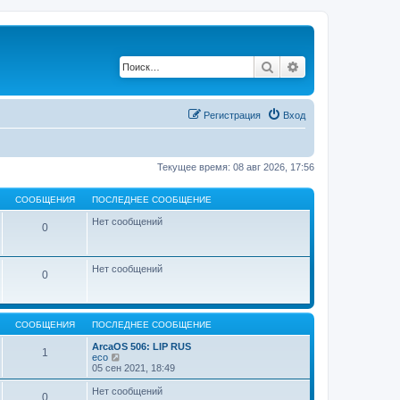
Поиск
Расширенный по
Регистрация
Вход
Текущее время: 08 авг 2026, 17:56
СООБЩЕНИЯ
ПОСЛЕДНЕЕ СООБЩЕНИЕ
Нет сообщений
0
Нет сообщений
0
СООБЩЕНИЯ
ПОСЛЕДНЕЕ СООБЩЕНИЕ
ArcaOS 506: LIP RUS
1
П
eco
е
05 сен 2021, 18:49
р
е
Нет сообщений
0
й