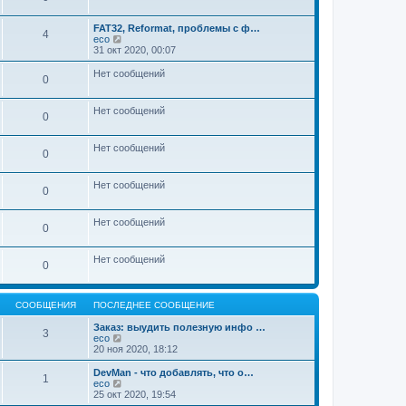
т
и
FAT32, Reformat, проблемы с ф…
к
4
П
eco
п
е
31 окт 2020, 00:07
о
р
с
е
Нет сообщений
л
0
й
е
т
д
и
н
Нет сообщений
к
0
е
п
м
о
у
с
Нет сообщений
с
0
л
о
е
о
д
б
Нет сообщений
0
н
щ
е
е
м
н
Нет сообщений
у
0
и
с
ю
о
о
Нет сообщений
0
б
щ
е
н
СООБЩЕНИЯ
ПОСЛЕДНЕЕ СООБЩЕНИЕ
и
ю
Заказ: выудить полезную инфо …
3
П
eco
е
20 ноя 2020, 18:12
р
е
DevMan - что добавлять, что о…
1
й
П
eco
т
е
25 окт 2020, 19:54
и
р