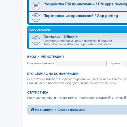
Разработка PM приложений / PM apps devel
Портирование приложений / App porting
FLOOD&FLAME
Болталка / Offtopic
Разговоры обо всем, кроме политики и религии
Talks about everything, except politics and religion
ВХОД
•
РЕГИСТРАЦИЯ
Имя пользователя:
Пароль:
КТО СЕЙЧАС НА КОНФЕРЕНЦИИ
Всего
2
посетителя :: 1 зарегистрированный, 0 скрытых и 1 гость (о
Больше всего посетителей (
5
) здесь было 15 июл 2023, 05:57
СТАТИСТИКА
Всего сообщений:
9
• Всего тем:
8
• Всего пользователей:
7
• Новый 
На главную
Список форумов