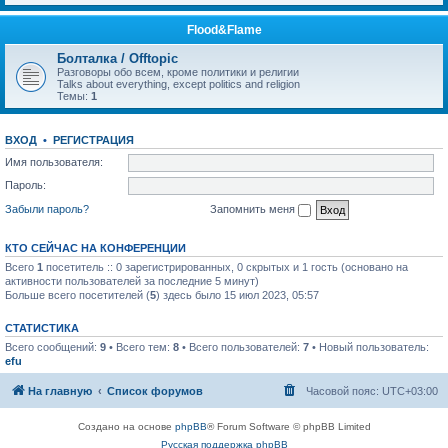
Flood&Flame
Болталка / Offtopic
Разговоры обо всем, кроме политики и религии
Talks about everything, except politics and religion
Темы:
1
ВХОД
•
РЕГИСТРАЦИЯ
Имя пользователя:
Пароль:
Забыли пароль?
Запомнить меня
КТО СЕЙЧАС НА КОНФЕРЕНЦИИ
Всего
1
посетитель :: 0 зарегистрированных, 0 скрытых и 1 гость (основано на
активности пользователей за последние 5 минут)
Больше всего посетителей (
5
) здесь было 15 июл 2023, 05:57
СТАТИСТИКА
Всего сообщений:
9
• Всего тем:
8
• Всего пользователей:
7
• Новый пользователь:
efu
На главную
Список форумов
Часовой пояс:
UTC+03:00
Создано на основе
phpBB
® Forum Software © phpBB Limited
Русская поддержка phpBB