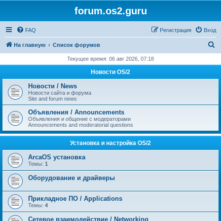
forum.os2.guru
FAQ
Регистрация
Вход
П
На главную
Список форумов
о
Текущее время: 06 авг 2026, 07:18
и
Новости OS/2
с
Новости / News
к
Новости сайта и форума
Site and forum news
Объявления / Announcements
Объявления и общение с модераторами
Announcements and moderatorial questions
Установка и настройка OS/2
ArcaOS установка
Темы:
1
Оборудование и драйверы
Прикладное ПО / Applications
Темы:
4
Сетевое взаимодействие / Networking