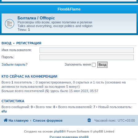
Flood&Flame
Болталка / Offtopic
Разговоры обо всем, кроме политики и религии
Talks about everything, except politics and religion
Темы:
1
ВХОД
•
РЕГИСТРАЦИЯ
Имя пользователя:
Пароль:
Забыли пароль?
Запомнить меня
КТО СЕЙЧАС НА КОНФЕРЕНЦИИ
Всего
1
посетитель :: 0 зарегистрированных, 0 скрытых и 1 гость (основано на
активности пользователей за последние 5 минут)
Больше всего посетителей (
5
) здесь было 15 июл 2023, 05:57
СТАТИСТИКА
Всего сообщений:
9
• Всего тем:
8
• Всего пользователей:
7
• Новый пользователь:
efu
На главную
Список форумов
Часовой пояс:
UTC+03:00
Создано на основе
phpBB
® Forum Software © phpBB Limited
Русская поддержка phpBB