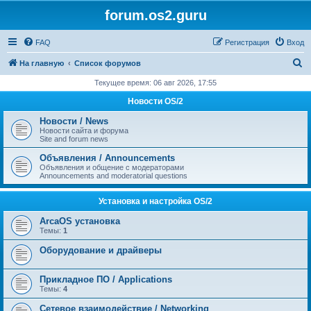
forum.os2.guru
FAQ
Регистрация
Вход
П
На главную
Список форумов
о
Текущее время: 06 авг 2026, 17:55
и
Новости OS/2
с
Новости / News
к
Новости сайта и форума
Site and forum news
Объявления / Announcements
Объявления и общение с модераторами
Announcements and moderatorial questions
Установка и настройка OS/2
ArcaOS установка
Темы:
1
Оборудование и драйверы
Прикладное ПО / Applications
Темы:
4
Сетевое взаимодействие / Networking