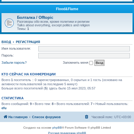
Flood&Flame
Болталка / Offtopic
Разговоры обо всем, кроме политики и религии
Talks about everything, except politics and religion
Темы:
1
ВХОД
•
РЕГИСТРАЦИЯ
Имя пользователя:
Пароль:
Забыли пароль?
Запомнить меня
КТО СЕЙЧАС НА КОНФЕРЕНЦИИ
Всего
1
посетитель :: 0 зарегистрированных, 0 скрытых и 1 гость (основано на
активности пользователей за последние 5 минут)
Больше всего посетителей (
5
) здесь было 15 июл 2023, 05:57
СТАТИСТИКА
Всего сообщений:
9
• Всего тем:
8
• Всего пользователей:
7
• Новый пользователь:
efu
На главную
Список форумов
Часовой пояс:
UTC+03:00
Создано на основе
phpBB
® Forum Software © phpBB Limited
Русская поддержка phpBB