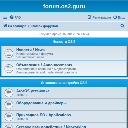
forum.os2.guru
FAQ
Регистрация
Вход
П
На главную
Список форумов
о
Текущее время: 07 авг 2026, 06:24
и
Новости OS/2
с
Новости / News
к
Новости сайта и форума
Site and forum news
Объявления / Announcements
Объявления и общение с модераторами
Announcements and moderatorial questions
Установка и настройка OS/2
ArcaOS установка
Темы:
1
Оборудование и драйверы
Прикладное ПО / Applications
Темы:
4
Сетевое взаимодействие / Networking