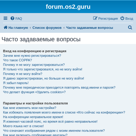
forum.os2.guru
FAQ
Регистрация
Вход
П
На главную
Список форумов
Часто задаваемые вопросы
о
Часто задаваемые вопросы
и
с
Вход на конференцию и регистрация
Зачем мне нужно регистрироваться?
к
Что такое COPPA?
Почему я не могу зарегистрироваться?
Я только что зарегистрировался, но не могу войти!
Почему я не могу войти?
Я давно зарегистрирован, но больше не могу войти!
Я забыл пароль!
Почему мне периодически приходится повторять ввод имени и пароля?
Что делает функция «Удалить cookies»?
Параметры и настройки пользователя
Как мне изменить мои настройки?
Как избежать появления моего имени в списке «Кто сейчас на конференции»?
На конференции неправильное время!
Я изменил часовой пояс, но время всё равно неправильное!
Моего языка нет в списке!
Что означают изображения рядом с моим именем пользователя?
Как мне включить отображение аватары?