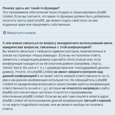
Почему здесь нет такой-то функции?
Это программное обеспечение было создано и лицензировано phpBB
Limited. Если вы считаете, что какая-то функция должна быть добавлена,
посетите
Центр идей phpBB
, где можно отдать свой голос за уже
поданные идеи или предложить собственные.
Вернуться к началу
С кем можно связаться по вопросу некорректного использования и/или
юридических вопросов, связанных с этой конференцией?
Вы можете связаться с любым из администраторов, перечисленных в
списке на странице «Наша команда». Если вы не получили ответа,
свяжитесь с владельцем домена (сделайте
whois lookup
) или, если
конференция находится на бесплатном домене (например, chat.ru,
Yahoo!, free.fr, f2s.com и т. п.), с руководством или техподдержкой данного
домена. Учтите, что phpBB Limited
не имеет никакого контроля над
данной конференцией
и не может нести никакой ответственности за то,
кем и как данная конференция используется. Не обращайтесь к phpBB
Limited по юридическим вопросам (о приостановке работы конференции,
ответственности за неё и т. д.), которые
не относятся напрямую
к сайту
phpBB.com или которые частично относятся к программному
обеспечению phpBB Limited. Если же вы всё-таки пошлёте email в адрес
phpBB Limited об использовании данной конференции
третьей стороной
,
то не ждите подробного письма, или вы можете вообще не получить
ответа.