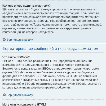
Как мне вновь поднять мою тему?
Щёлкнув по ссылке «Поднять тему» при просмотре темы, вы можете
«поднять» её в верхнюю часть первой страницы форума. Если этого не
происходит, то это означает, что возможность поднятия тем могла быть
отключена, или время, которое должно пройти до повторного поднятия
темы, ещё не прошло. Также можно поднять тему, просто ответив на неё,
однако удостоверьтесь, что тем самым вы не нарушаете правила
конференции, на которой находитесь.
Вернуться к началу
Форматирование сообщений и типы создаваемых тем
Что такое BBCode?
BBCode — это особая реализация HTML, предлагающая большие
возможности по форматированию отдельных частей сообщения.
Возможность использования BBCode определяется администратором,
однако BBCode также может быть отключён на уровне сообщения в
форме для его отправки. BBCode очень похож на HTML, но теги в нём
заключаются в квадратные скобки [ и ], а не в < и >. За дополнительной
информацией о BBCode обратитесь к руководству по BBCode, ссылка на
которое доступна из формы отправки сообщений.
Вернуться к началу
Могу ли я использовать HTML?