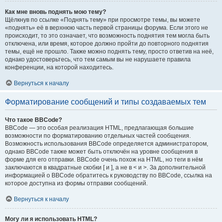
Как мне вновь поднять мою тему?
Щёлкнув по ссылке «Поднять тему» при просмотре темы, вы можете
«поднять» её в верхнюю часть первой страницы форума. Если этого не
происходит, то это означает, что возможность поднятия тем могла быть
отключена, или время, которое должно пройти до повторного поднятия
темы, ещё не прошло. Также можно поднять тему, просто ответив на неё,
однако удостоверьтесь, что тем самым вы не нарушаете правила
конференции, на которой находитесь.
Вернуться к началу
Форматирование сообщений и типы создаваемых тем
Что такое BBCode?
BBCode — это особая реализация HTML, предлагающая большие
возможности по форматированию отдельных частей сообщения.
Возможность использования BBCode определяется администратором,
однако BBCode также может быть отключён на уровне сообщения в
форме для его отправки. BBCode очень похож на HTML, но теги в нём
заключаются в квадратные скобки [ и ], а не в < и >. За дополнительной
информацией о BBCode обратитесь к руководству по BBCode, ссылка на
которое доступна из формы отправки сообщений.
Вернуться к началу
Могу ли я использовать HTML?