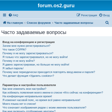
forum.os2.guru
FAQ
Регистрация
Вход
П
На главную
Список форумов
Часто задаваемые вопросы
о
Часто задаваемые вопросы
и
с
Вход на конференцию и регистрация
Зачем мне нужно регистрироваться?
к
Что такое COPPA?
Почему я не могу зарегистрироваться?
Я только что зарегистрировался, но не могу войти!
Почему я не могу войти?
Я давно зарегистрирован, но больше не могу войти!
Я забыл пароль!
Почему мне периодически приходится повторять ввод имени и пароля?
Что делает функция «Удалить cookies»?
Параметры и настройки пользователя
Как мне изменить мои настройки?
Как избежать появления моего имени в списке «Кто сейчас на конференции»?
На конференции неправильное время!
Я изменил часовой пояс, но время всё равно неправильное!
Моего языка нет в списке!
Что означают изображения рядом с моим именем пользователя?
Как мне включить отображение аватары?