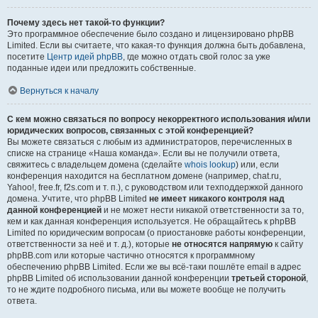
Почему здесь нет такой-то функции?
Это программное обеспечение было создано и лицензировано phpBB
Limited. Если вы считаете, что какая-то функция должна быть добавлена,
посетите
Центр идей phpBB
, где можно отдать свой голос за уже
поданные идеи или предложить собственные.
Вернуться к началу
С кем можно связаться по вопросу некорректного использования и/или
юридических вопросов, связанных с этой конференцией?
Вы можете связаться с любым из администраторов, перечисленных в
списке на странице «Наша команда». Если вы не получили ответа,
свяжитесь с владельцем домена (сделайте
whois lookup
) или, если
конференция находится на бесплатном домене (например, chat.ru,
Yahoo!, free.fr, f2s.com и т. п.), с руководством или техподдержкой данного
домена. Учтите, что phpBB Limited
не имеет никакого контроля над
данной конференцией
и не может нести никакой ответственности за то,
кем и как данная конференция используется. Не обращайтесь к phpBB
Limited по юридическим вопросам (о приостановке работы конференции,
ответственности за неё и т. д.), которые
не относятся напрямую
к сайту
phpBB.com или которые частично относятся к программному
обеспечению phpBB Limited. Если же вы всё-таки пошлёте email в адрес
phpBB Limited об использовании данной конференции
третьей стороной
,
то не ждите подробного письма, или вы можете вообще не получить
ответа.