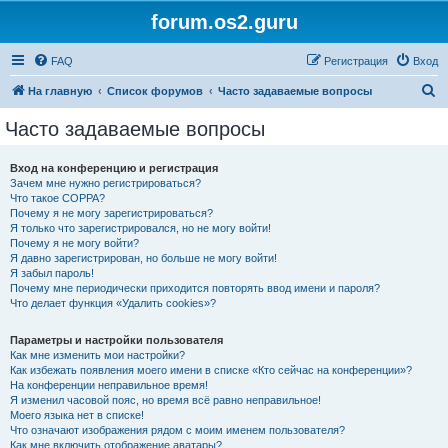
forum.os2.guru
FAQ
Регистрация
Вход
П
На главную
Список форумов
Часто задаваемые вопросы
о
Часто задаваемые вопросы
и
с
Вход на конференцию и регистрация
Зачем мне нужно регистрироваться?
к
Что такое COPPA?
Почему я не могу зарегистрироваться?
Я только что зарегистрировался, но не могу войти!
Почему я не могу войти?
Я давно зарегистрирован, но больше не могу войти!
Я забыл пароль!
Почему мне периодически приходится повторять ввод имени и пароля?
Что делает функция «Удалить cookies»?
Параметры и настройки пользователя
Как мне изменить мои настройки?
Как избежать появления моего имени в списке «Кто сейчас на конференции»?
На конференции неправильное время!
Я изменил часовой пояс, но время всё равно неправильное!
Моего языка нет в списке!
Что означают изображения рядом с моим именем пользователя?
Как мне включить отображение аватары?