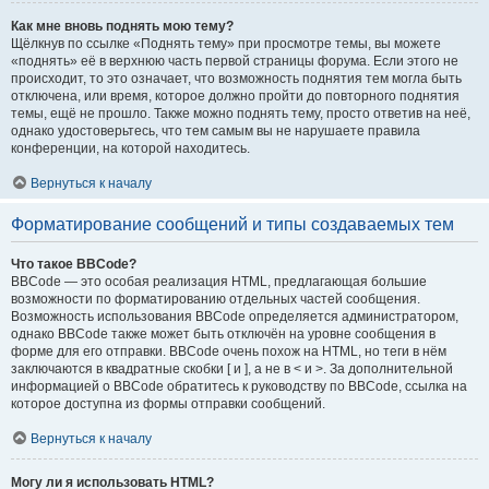
Как мне вновь поднять мою тему?
Щёлкнув по ссылке «Поднять тему» при просмотре темы, вы можете
«поднять» её в верхнюю часть первой страницы форума. Если этого не
происходит, то это означает, что возможность поднятия тем могла быть
отключена, или время, которое должно пройти до повторного поднятия
темы, ещё не прошло. Также можно поднять тему, просто ответив на неё,
однако удостоверьтесь, что тем самым вы не нарушаете правила
конференции, на которой находитесь.
Вернуться к началу
Форматирование сообщений и типы создаваемых тем
Что такое BBCode?
BBCode — это особая реализация HTML, предлагающая большие
возможности по форматированию отдельных частей сообщения.
Возможность использования BBCode определяется администратором,
однако BBCode также может быть отключён на уровне сообщения в
форме для его отправки. BBCode очень похож на HTML, но теги в нём
заключаются в квадратные скобки [ и ], а не в < и >. За дополнительной
информацией о BBCode обратитесь к руководству по BBCode, ссылка на
которое доступна из формы отправки сообщений.
Вернуться к началу
Могу ли я использовать HTML?