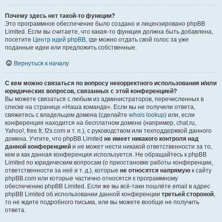
Почему здесь нет такой-то функции?
Это программное обеспечение было создано и лицензировано phpBB
Limited. Если вы считаете, что какая-то функция должна быть добавлена,
посетите
Центр идей phpBB
, где можно отдать свой голос за уже
поданные идеи или предложить собственные.
Вернуться к началу
С кем можно связаться по вопросу некорректного использования и/или
юридических вопросов, связанных с этой конференцией?
Вы можете связаться с любым из администраторов, перечисленных в
списке на странице «Наша команда». Если вы не получили ответа,
свяжитесь с владельцем домена (сделайте
whois lookup
) или, если
конференция находится на бесплатном домене (например, chat.ru,
Yahoo!, free.fr, f2s.com и т. п.), с руководством или техподдержкой данного
домена. Учтите, что phpBB Limited
не имеет никакого контроля над
данной конференцией
и не может нести никакой ответственности за то,
кем и как данная конференция используется. Не обращайтесь к phpBB
Limited по юридическим вопросам (о приостановке работы конференции,
ответственности за неё и т. д.), которые
не относятся напрямую
к сайту
phpBB.com или которые частично относятся к программному
обеспечению phpBB Limited. Если же вы всё-таки пошлёте email в адрес
phpBB Limited об использовании данной конференции
третьей стороной
,
то не ждите подробного письма, или вы можете вообще не получить
ответа.