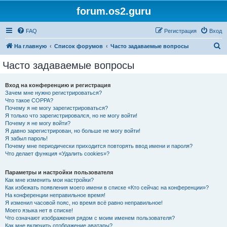
forum.os2.guru
FAQ
Регистрация
Вход
П
На главную
Список форумов
Часто задаваемые вопросы
о
Часто задаваемые вопросы
и
с
Вход на конференцию и регистрация
Зачем мне нужно регистрироваться?
к
Что такое COPPA?
Почему я не могу зарегистрироваться?
Я только что зарегистрировался, но не могу войти!
Почему я не могу войти?
Я давно зарегистрирован, но больше не могу войти!
Я забыл пароль!
Почему мне периодически приходится повторять ввод имени и пароля?
Что делает функция «Удалить cookies»?
Параметры и настройки пользователя
Как мне изменить мои настройки?
Как избежать появления моего имени в списке «Кто сейчас на конференции»?
На конференции неправильное время!
Я изменил часовой пояс, но время всё равно неправильное!
Моего языка нет в списке!
Что означают изображения рядом с моим именем пользователя?
Как мне включить отображение аватары?