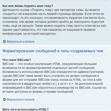
Как мне вновь поднять мою тему?
Щёлкнув по ссылке «Поднять тему» при просмотре темы, вы можете
«поднять» её в верхнюю часть первой страницы форума. Если этого не
происходит, то это означает, что возможность поднятия тем могла быть
отключена, или время, которое должно пройти до повторного поднятия
темы, ещё не прошло. Также можно поднять тему, просто ответив на неё,
однако удостоверьтесь, что тем самым вы не нарушаете правила
конференции, на которой находитесь.
Вернуться к началу
Форматирование сообщений и типы создаваемых тем
Что такое BBCode?
BBCode — это особая реализация HTML, предлагающая большие
возможности по форматированию отдельных частей сообщения.
Возможность использования BBCode определяется администратором,
однако BBCode также может быть отключён на уровне сообщения в
форме для его отправки. BBCode очень похож на HTML, но теги в нём
заключаются в квадратные скобки [ и ], а не в < и >. За дополнительной
информацией о BBCode обратитесь к руководству по BBCode, ссылка на
которое доступна из формы отправки сообщений.
Вернуться к началу
Могу ли я использовать HTML?