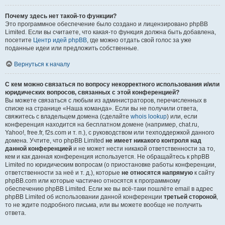
Почему здесь нет такой-то функции?
Это программное обеспечение было создано и лицензировано phpBB
Limited. Если вы считаете, что какая-то функция должна быть добавлена,
посетите
Центр идей phpBB
, где можно отдать свой голос за уже
поданные идеи или предложить собственные.
Вернуться к началу
С кем можно связаться по вопросу некорректного использования и/или
юридических вопросов, связанных с этой конференцией?
Вы можете связаться с любым из администраторов, перечисленных в
списке на странице «Наша команда». Если вы не получили ответа,
свяжитесь с владельцем домена (сделайте
whois lookup
) или, если
конференция находится на бесплатном домене (например, chat.ru,
Yahoo!, free.fr, f2s.com и т. п.), с руководством или техподдержкой данного
домена. Учтите, что phpBB Limited
не имеет никакого контроля над
данной конференцией
и не может нести никакой ответственности за то,
кем и как данная конференция используется. Не обращайтесь к phpBB
Limited по юридическим вопросам (о приостановке работы конференции,
ответственности за неё и т. д.), которые
не относятся напрямую
к сайту
phpBB.com или которые частично относятся к программному
обеспечению phpBB Limited. Если же вы всё-таки пошлёте email в адрес
phpBB Limited об использовании данной конференции
третьей стороной
,
то не ждите подробного письма, или вы можете вообще не получить
ответа.