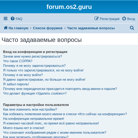
forum.os2.guru
FAQ
Регистрация
Вход
П
На главную
Список форумов
Часто задаваемые вопросы
о
Часто задаваемые вопросы
и
с
Вход на конференцию и регистрация
Зачем мне нужно регистрироваться?
к
Что такое COPPA?
Почему я не могу зарегистрироваться?
Я только что зарегистрировался, но не могу войти!
Почему я не могу войти?
Я давно зарегистрирован, но больше не могу войти!
Я забыл пароль!
Почему мне периодически приходится повторять ввод имени и пароля?
Что делает функция «Удалить cookies»?
Параметры и настройки пользователя
Как мне изменить мои настройки?
Как избежать появления моего имени в списке «Кто сейчас на конференции»?
На конференции неправильное время!
Я изменил часовой пояс, но время всё равно неправильное!
Моего языка нет в списке!
Что означают изображения рядом с моим именем пользователя?
Как мне включить отображение аватары?