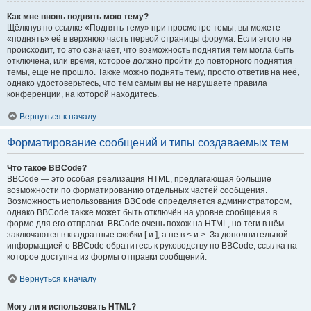
Как мне вновь поднять мою тему?
Щёлкнув по ссылке «Поднять тему» при просмотре темы, вы можете
«поднять» её в верхнюю часть первой страницы форума. Если этого не
происходит, то это означает, что возможность поднятия тем могла быть
отключена, или время, которое должно пройти до повторного поднятия
темы, ещё не прошло. Также можно поднять тему, просто ответив на неё,
однако удостоверьтесь, что тем самым вы не нарушаете правила
конференции, на которой находитесь.
Вернуться к началу
Форматирование сообщений и типы создаваемых тем
Что такое BBCode?
BBCode — это особая реализация HTML, предлагающая большие
возможности по форматированию отдельных частей сообщения.
Возможность использования BBCode определяется администратором,
однако BBCode также может быть отключён на уровне сообщения в
форме для его отправки. BBCode очень похож на HTML, но теги в нём
заключаются в квадратные скобки [ и ], а не в < и >. За дополнительной
информацией о BBCode обратитесь к руководству по BBCode, ссылка на
которое доступна из формы отправки сообщений.
Вернуться к началу
Могу ли я использовать HTML?