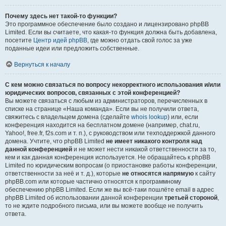
Почему здесь нет такой-то функции?
Это программное обеспечение было создано и лицензировано phpBB
Limited. Если вы считаете, что какая-то функция должна быть добавлена,
посетите
Центр идей phpBB
, где можно отдать свой голос за уже
поданные идеи или предложить собственные.
Вернуться к началу
С кем можно связаться по вопросу некорректного использования и/или
юридических вопросов, связанных с этой конференцией?
Вы можете связаться с любым из администраторов, перечисленных в
списке на странице «Наша команда». Если вы не получили ответа,
свяжитесь с владельцем домена (сделайте
whois lookup
) или, если
конференция находится на бесплатном домене (например, chat.ru,
Yahoo!, free.fr, f2s.com и т. п.), с руководством или техподдержкой данного
домена. Учтите, что phpBB Limited
не имеет никакого контроля над
данной конференцией
и не может нести никакой ответственности за то,
кем и как данная конференция используется. Не обращайтесь к phpBB
Limited по юридическим вопросам (о приостановке работы конференции,
ответственности за неё и т. д.), которые
не относятся напрямую
к сайту
phpBB.com или которые частично относятся к программному
обеспечению phpBB Limited. Если же вы всё-таки пошлёте email в адрес
phpBB Limited об использовании данной конференции
третьей стороной
,
то не ждите подробного письма, или вы можете вообще не получить
ответа.