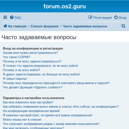
forum.os2.guru
FAQ
Регистрация
Вход
П
На главную
Список форумов
Часто задаваемые вопросы
о
Часто задаваемые вопросы
и
с
Вход на конференцию и регистрация
Зачем мне нужно регистрироваться?
к
Что такое COPPA?
Почему я не могу зарегистрироваться?
Я только что зарегистрировался, но не могу войти!
Почему я не могу войти?
Я давно зарегистрирован, но больше не могу войти!
Я забыл пароль!
Почему мне периодически приходится повторять ввод имени и пароля?
Что делает функция «Удалить cookies»?
Параметры и настройки пользователя
Как мне изменить мои настройки?
Как избежать появления моего имени в списке «Кто сейчас на конференции»?
На конференции неправильное время!
Я изменил часовой пояс, но время всё равно неправильное!
Моего языка нет в списке!
Что означают изображения рядом с моим именем пользователя?
Как мне включить отображение аватары?