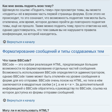
Как мне вновь поднять мою тему?
Щёлкнув по ссылке «Поднять тему» при просмотре темы, вы можете
«поднять» её в верхнюю часть первой страницы форума. Если этого не
происходит, то это означает, что возможность поднятия тем могла быть
отключена, или время, которое должно пройти до повторного поднятия
темы, ещё не прошло. Также можно поднять тему, просто ответив на неё,
однако удостоверьтесь, что тем самым вы не нарушаете правила
конференции, на которой находитесь.
Вернуться к началу
Форматирование сообщений и типы создаваемых тем
Что такое BBCode?
BBCode — это особая реализация HTML, предлагающая большие
возможности по форматированию отдельных частей сообщения.
Возможность использования BBCode определяется администратором,
однако BBCode также может быть отключён на уровне сообщения в
форме для его отправки. BBCode очень похож на HTML, но теги в нём
заключаются в квадратные скобки [ и ], а не в < и >. За дополнительной
информацией о BBCode обратитесь к руководству по BBCode, ссылка на
которое доступна из формы отправки сообщений.
Вернуться к началу
Могу ли я использовать HTML?