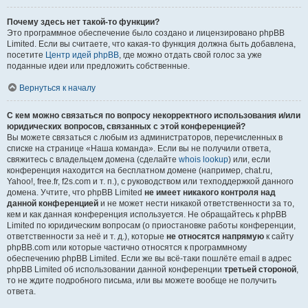
Почему здесь нет такой-то функции?
Это программное обеспечение было создано и лицензировано phpBB
Limited. Если вы считаете, что какая-то функция должна быть добавлена,
посетите
Центр идей phpBB
, где можно отдать свой голос за уже
поданные идеи или предложить собственные.
Вернуться к началу
С кем можно связаться по вопросу некорректного использования и/или
юридических вопросов, связанных с этой конференцией?
Вы можете связаться с любым из администраторов, перечисленных в
списке на странице «Наша команда». Если вы не получили ответа,
свяжитесь с владельцем домена (сделайте
whois lookup
) или, если
конференция находится на бесплатном домене (например, chat.ru,
Yahoo!, free.fr, f2s.com и т. п.), с руководством или техподдержкой данного
домена. Учтите, что phpBB Limited
не имеет никакого контроля над
данной конференцией
и не может нести никакой ответственности за то,
кем и как данная конференция используется. Не обращайтесь к phpBB
Limited по юридическим вопросам (о приостановке работы конференции,
ответственности за неё и т. д.), которые
не относятся напрямую
к сайту
phpBB.com или которые частично относятся к программному
обеспечению phpBB Limited. Если же вы всё-таки пошлёте email в адрес
phpBB Limited об использовании данной конференции
третьей стороной
,
то не ждите подробного письма, или вы можете вообще не получить
ответа.