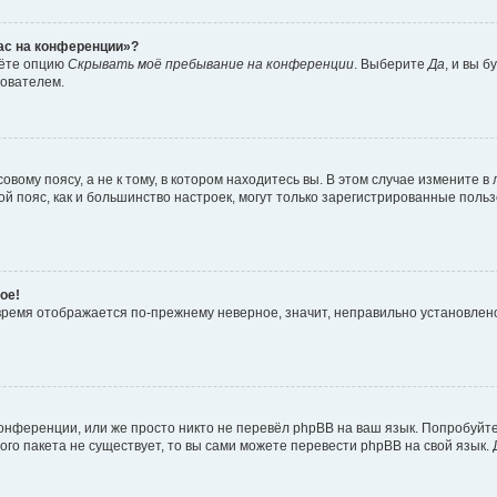
час на конференции»?
дёте опцию
Скрывать моё пребывание на конференции
. Выберите
Да
, и вы 
зователем.
вому поясу, а не к тому, в котором находитесь вы. В этом случае измените в 
овой пояс, как и большинство настроек, могут только зарегистрированные пол
ое!
о время отображается по-прежнему неверное, значит, неправильно установле
онференции, или же просто никто не перевёл phpBB на ваш язык. Попробуйт
вого пакета не существует, то вы сами можете перевести phpBB на свой язы