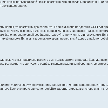
ию новых пользователей. Также возможно, что он заблокировал ваш IP-адре
атору конференции.
они верны, то возможны два варианта. Если включена поддержка COPPA и при 
уется, чтобы все новые учётные записи были активированы пользователями
ам было прислано email-сообщение, следуйте полученным инструкциям. Если
пам-фильтром. Если вы уверены, что ввели правильный адрес email, попробу
едитесь, что вы правильно вводите имя пользователя и пароль. Если данные
Также возможно, что допущена ошибка в конфигурации конференции, свяжитес
вал или удалил вашу учётную запись. Кроме того, многие конференции перио
ных. Если это произошло, попробуйте зарегистрироваться снова и активнее 