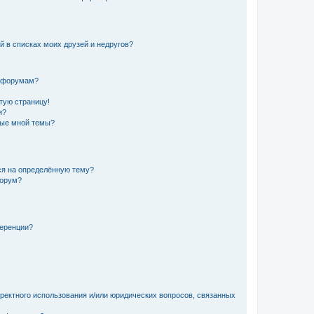
й в списках моих друзей и недругов?
и форумам?
стую страницу!
и?
ные мной темы?
ься на определённую тему?
форум?
ференции?
рректного использования и/или юридических вопросов, связанных