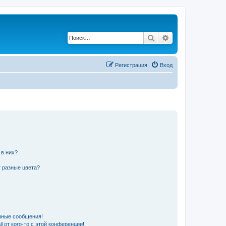
Поиск
Расширенный по
Регистрация
Вход
 в них?
 разные цвета?
чные сообщения!
 от кого-то с этой конференции!