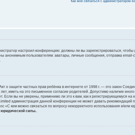
Как мне связаться с администратором 
дминистратор настроил конференцию: должны ли вы зарегистрироваться, чтобы
 анонимным пользователям: аватары, личные сообщения, отправка email-сооб
.
 или Акт о защите частных прав ребёнка в интернете от 1998 г. — это закон Со
т, иметь на это письменное согласие родителей. Допустимо наличие иного
 Если вы не уверены, применимо ли это к вам, как к регистрирующемуся на 
Limited администрация данной конференции не может давать рекомендаций 
ос «С кем можно связаться по вопросу некорректного использования и/или ю
т юридической силы.
.