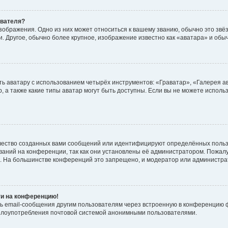
ователя?
зображения. Одно из них может относиться к вашему званию, обычно это звёзд
. Другое, обычно более крупное, изображение известно как «аватара» и обы
ь аватару с использованием четырёх инструментов: «Граватар», «Галерея а
, а также какие типы аватар могут быть доступны. Если вы не можете испол
чество созданных вами сообщений или идентифицируют определённых польз
аний на конференции, так как они установлены её администратором. Пожал
е. На большинстве конференций это запрещено, и модератор или администра
ти на конференцию!
ь email-сообщения другим пользователям через встроенную в конференцию ф
ь злоупотребления почтовой системой анонимными пользователями.