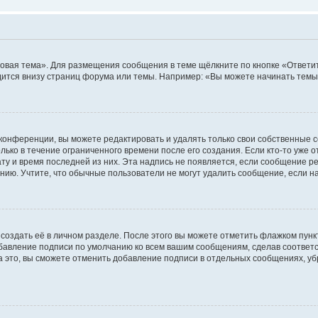
овая тема». Для размещения сообщения в теме щёлкните по кнопке «Ответит
ится внизу страниц форума или темы. Например: «Вы можете начинать темы»
конференции, вы можете редактировать и удалять только свои собственные 
ько в течение ограниченного времени после его создания. Если кто-то уже 
дату и время последней из них. Эта надпись не появляется, если сообщение 
ию. Учтите, что обычные пользователи не могут удалить сообщение, если на 
создать её в личном разделе. После этого вы можете отметить флажком пун
обавление подписи по умолчанию ко всем вашим сообщениям, сделав соотве
а это, вы сможете отменить добавление подписи в отдельных сообщениях, у