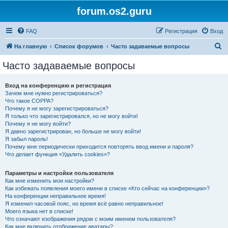
forum.os2.guru
FAQ
Регистрация
Вход
П
На главную
Список форумов
Часто задаваемые вопросы
о
Часто задаваемые вопросы
и
с
Вход на конференцию и регистрация
Зачем мне нужно регистрироваться?
к
Что такое COPPA?
Почему я не могу зарегистрироваться?
Я только что зарегистрировался, но не могу войти!
Почему я не могу войти?
Я давно зарегистрирован, но больше не могу войти!
Я забыл пароль!
Почему мне периодически приходится повторять ввод имени и пароля?
Что делает функция «Удалить cookies»?
Параметры и настройки пользователя
Как мне изменить мои настройки?
Как избежать появления моего имени в списке «Кто сейчас на конференции»?
На конференции неправильное время!
Я изменил часовой пояс, но время всё равно неправильное!
Моего языка нет в списке!
Что означают изображения рядом с моим именем пользователя?
Как мне включить отображение аватары?