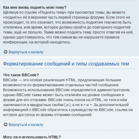
Как мне вновь поднять мою тему?
Щёлкнув по ссылке «Поднять тему» при просмотре темы, вы можете
«поднять» её в верхнюю часть первой страницы форума. Если этого не
происходит, то это означает, что возможность поднятия тем могла быть
отключена, или время, которое должно пройти до повторного поднятия
темы, ещё не прошло. Также можно поднять тему, просто ответив на неё,
однако удостоверьтесь, что тем самым вы не нарушаете правила
конференции, на которой находитесь.
Вернуться к началу
Форматирование сообщений и типы создаваемых тем
Что такое BBCode?
BBCode — это особая реализация HTML, предлагающая большие
возможности по форматированию отдельных частей сообщения.
Возможность использования BBCode определяется администратором,
однако BBCode также может быть отключён на уровне сообщения в
форме для его отправки. BBCode очень похож на HTML, но теги в нём
заключаются в квадратные скобки [ и ], а не в < и >. За дополнительной
информацией о BBCode обратитесь к руководству по BBCode, ссылка на
которое доступна из формы отправки сообщений.
Вернуться к началу
Могу ли я использовать HTML?