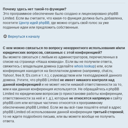
Почему здесь нет такой-то функции?
Это программное обеспечение было создано и лицензировано phpBB
Limited. Если вы считаете, что какая-то функция должна быть добавлена,
посетите
Центр идей phpBB
, где можно отдать свой голос за уже
поданные идеи или предложить собственные.
Вернуться к началу
С кем можно связаться по вопросу некорректного использования и/или
юридических вопросов, связанных с этой конференцией?
Вы можете связаться с любым из администраторов, перечисленных в
списке на странице «Наша команда». Если вы не получили ответа,
свяжитесь с владельцем домена (сделайте
whois lookup
) или, если
конференция находится на бесплатном домене (например, chat.ru,
Yahoo!, free.fr, f2s.com и т. п.), с руководством или техподдержкой данного
домена. Учтите, что phpBB Limited
не имеет никакого контроля над
данной конференцией
и не может нести никакой ответственности за то,
кем и как данная конференция используется. Не обращайтесь к phpBB
Limited по юридическим вопросам (о приостановке работы конференции,
ответственности за неё и т. д.), которые
не относятся напрямую
к сайту
phpBB.com или которые частично относятся к программному
обеспечению phpBB Limited. Если же вы всё-таки пошлёте email в адрес
phpBB Limited об использовании данной конференции
третьей стороной
,
то не ждите подробного письма, или вы можете вообще не получить
ответа.